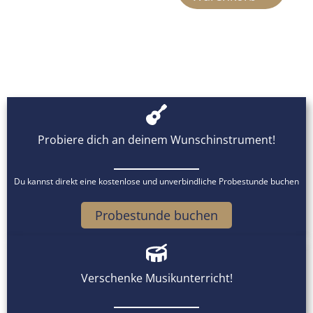
Varianten
auf.
Die
Optionen
können
auf
der
Probiere dich an deinem Wunschinstrument!
Produktseite
gewählt
Du kannst direkt eine kostenlose und unverbindliche Probestunde buchen
werden
Probestunde buchen
Verschenke Musikunterricht!