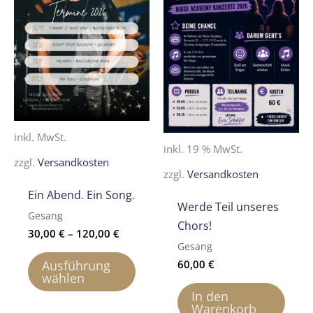
inkl. MwSt.
inkl. 19 % MwSt.
zzgl.
Versandkosten
zzgl.
Versandkosten
Ein Abend. Ein Song.
Werde Teil unseres
Gesang
Chors!
30,00
€
–
120,00
€
Gesang
Dieses
Ausführung
60,00
€
Produkt
wählen
weist
In den
Warenkorb
mehrere