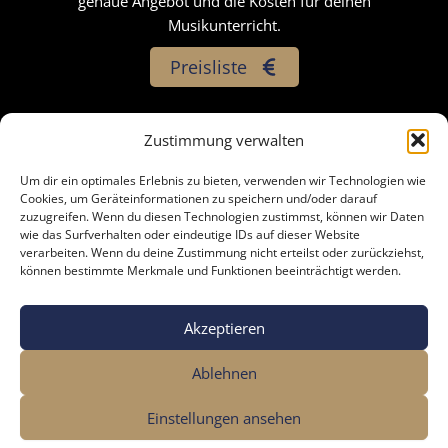
genaue Angebot und die Kosten für deinen
Musikunterricht.
Preisliste
Zustimmung verwalten
Um dir ein optimales Erlebnis zu bieten, verwenden wir Technologien wie
Impressum
Cookies, um Geräteinformationen zu speichern und/oder darauf
zuzugreifen. Wenn du diesen Technologien zustimmst, können wir Daten
Datenschutzerklärung
wie das Surfverhalten oder eindeutige IDs auf dieser Website
verarbeiten. Wenn du deine Zustimmung nicht erteilst oder zurückziehst,
AGB
können bestimmte Merkmale und Funktionen beeinträchtigt werden.
Cookie-Richtlinie (EU)
Akzeptieren
Copyright © 2026 NoISE Academy
Ablehnen
Einstellungen ansehen
Designed by