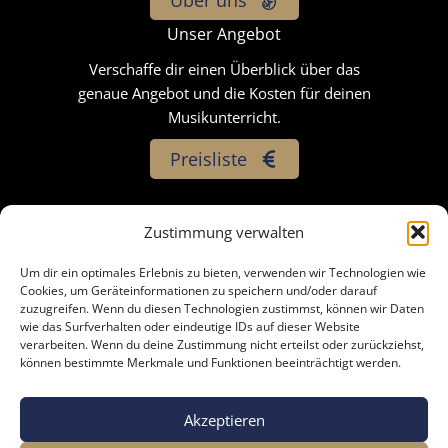
Unser Angebot
Verschaffe dir einen Überblick über das
genaue Angebot und die Kosten für deinen
Musikunterricht.
Preisliste
Zustimmung verwalten
Um dir ein optimales Erlebnis zu bieten, verwenden wir Technologien wie
Impressum
Cookies, um Geräteinformationen zu speichern und/oder darauf
zuzugreifen. Wenn du diesen Technologien zustimmst, können wir Daten
Datenschutzerklärung
wie das Surfverhalten oder eindeutige IDs auf dieser Website
verarbeiten. Wenn du deine Zustimmung nicht erteilst oder zurückziehst,
AGB
können bestimmte Merkmale und Funktionen beeinträchtigt werden.
Cookie-Richtlinie (EU)
Akzeptieren
Copyright © 2026 NoISE Academy