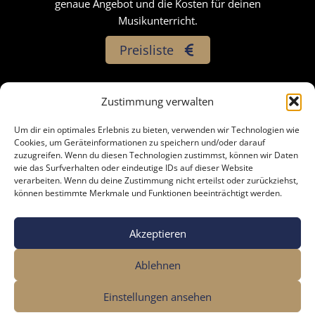
genaue Angebot und die Kosten für deinen
Musikunterricht.
Preisliste
Zustimmung verwalten
Um dir ein optimales Erlebnis zu bieten, verwenden wir Technologien wie
Impressum
Cookies, um Geräteinformationen zu speichern und/oder darauf
zuzugreifen. Wenn du diesen Technologien zustimmst, können wir Daten
Datenschutzerklärung
wie das Surfverhalten oder eindeutige IDs auf dieser Website
verarbeiten. Wenn du deine Zustimmung nicht erteilst oder zurückziehst,
AGB
können bestimmte Merkmale und Funktionen beeinträchtigt werden.
Cookie-Richtlinie (EU)
Akzeptieren
Copyright © 2026 NoISE Academy
Ablehnen
Einstellungen ansehen
Designed by