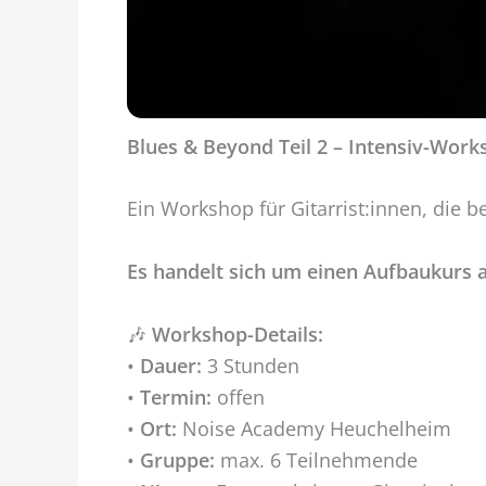
Blues & Beyond Teil 2 – Intensiv-Works
Ein Workshop für Gitarrist:innen, die b
Es handelt sich um einen Aufbaukurs au
🎶
Workshop-Details:
•
Dauer:
3 Stunden
•
Termin:
offen
•
Ort:
Noise Academy Heuchelheim
•
Gruppe:
max. 6 Teilnehmende