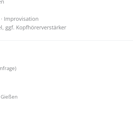
en
 · Improvisation
l, ggf. Kopfhörerverstärker
nfrage)
 Gießen