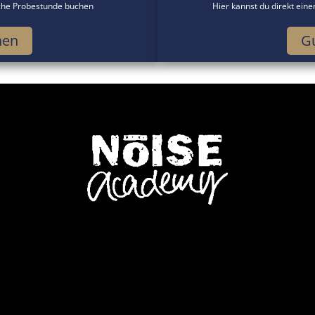
iche Probestunde buchen
Hier kannst du direkt ein
hen
Gu