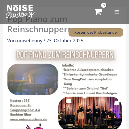
Zum
Inhalt
Pop Piano zum
springen
Reinschnuppern
Kostenlose Probestunde!
Von
noisebenny
/
23. Oktober 2025