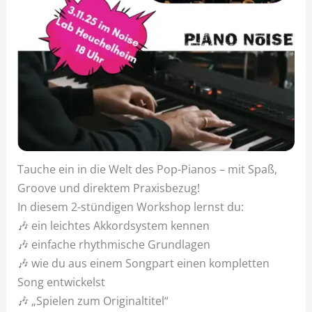
Tauche ein in die Welt des Pop-Pianos – mit Spaß,
Groove und direktem Praxisbezug!
In diesem 2-stündigen Workshop lernst du:
🎶 ein leichtes Akkordsystem kennen
🎶 einfache rhythmische Grundlagen
🎶 wie du aus einem Songpart einen kompletten
Song entwickelst
🎶 „Spielen zum Originaltitel“