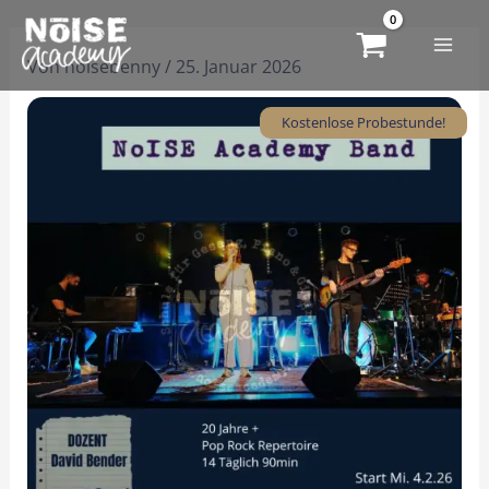
Zum
Inhalt
Von
noisebenny
/
25. Januar 2026
springen
Kostenlose Probestunde!