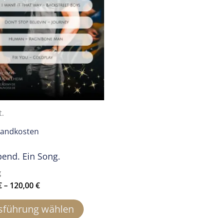
t.
sandkosten
bend. Ein Song.
g
€
–
120,00
€
Dieses
sführung wählen
Produkt