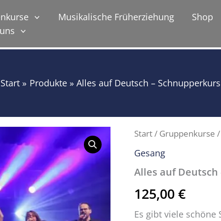
nkurse
Musikalische Früherziehung
Shop
 uns
Start
Produkte
Alles auf Deutsch – Schnupperkurs
Start
/
Gruppenkurse
Gesang
Alles auf Deutsch
125,00
€
Es gibt viele schön