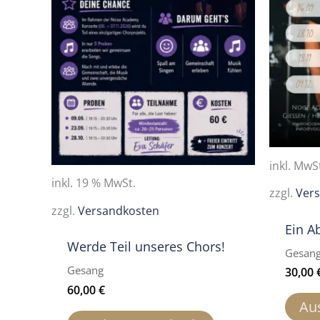
inkl. MwS
inkl. 19 % MwSt.
zzgl.
Ver
zzgl.
Versandkosten
Ein A
Werde Teil unseres Chors!
Gesan
Gesang
30,00
60,00
€
Au