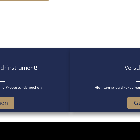
weist
mehrere
Varianten
auf.
Die
Optionen
können
chinstrument!
Versc
auf
der
iche Probestunde buchen
Hier kannst du direkt ein
Produktseite
gewählt
hen
Gu
werden